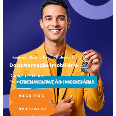
Humanas
Estágio: Não
Certificado: Sim
Documentação Imobiliária
Duração:
30 horas
Polos:
Bahia/Alagoas/Pernambuco/Sergipe
Saiba mais
Inscreva-se