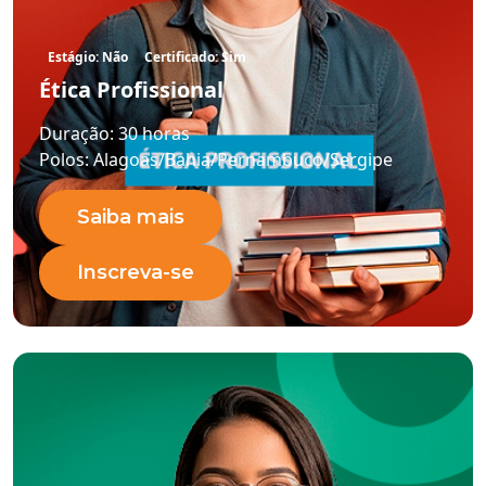
Estágio: Não
Certificado: Sim
Ética Profissional
Duração:
30 horas
Polos:
Alagoas/Bahia/Pernambuco/Sergipe
Saiba mais
Inscreva-se