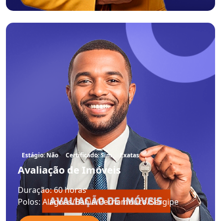
Estágio: Não
Certificado: Sim
Exatas
Avaliação de Imóveis
Duração:
60 horas
Polos:
Alagoas/Bahia/Pernambuco/Sergipe