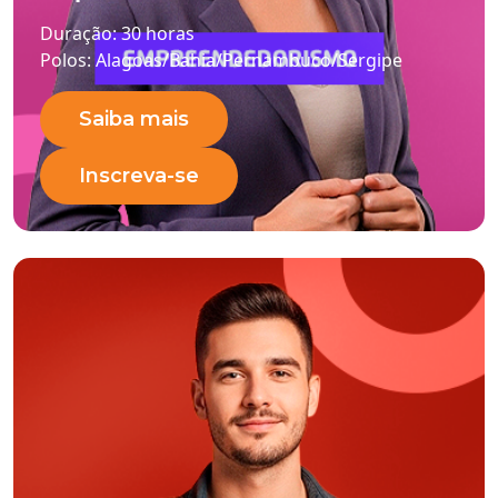
Duração:
30 horas
Polos:
Alagoas/Bahia/Pernambuco/Sergipe
Saiba mais
Inscreva-se