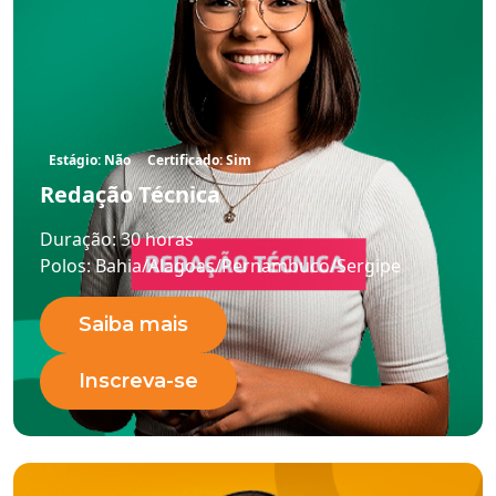
Estágio: Não
Certificado: Sim
Redação Técnica
Duração:
30 horas
Polos:
Bahia/Alagoas/Pernambuco/Sergipe
Saiba mais
Inscreva-se