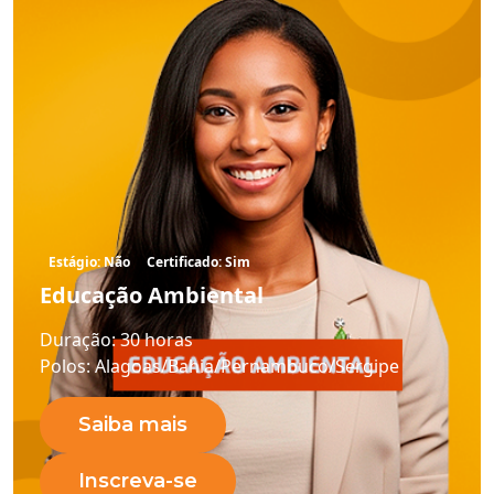
Estágio: Não
Certificado: Sim
Educação Ambiental
Duração:
30 horas
Polos:
Alagoas/Bahia/Pernambuco/Sergipe
Saiba mais
Inscreva-se