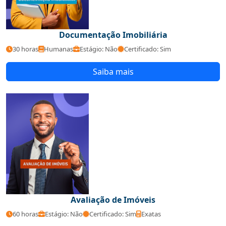
Documentação Imobiliária
30 horas
Humanas
Estágio: Não
Certificado: Sim
Saiba mais
Avaliação de Imóveis
60 horas
Estágio: Não
Certificado: Sim
Exatas